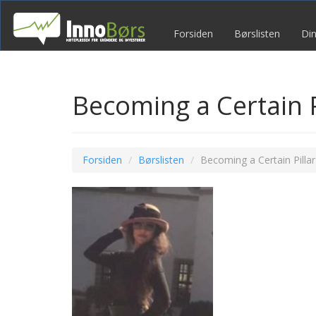
Forsiden
Børslisten
Din
Becoming a Certain 
Forsiden
Børslisten
Becoming a Certain Pilla