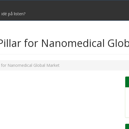
 idé på listen?
Pillar for Nanomedical Glo
r for Nanomedical Global Market