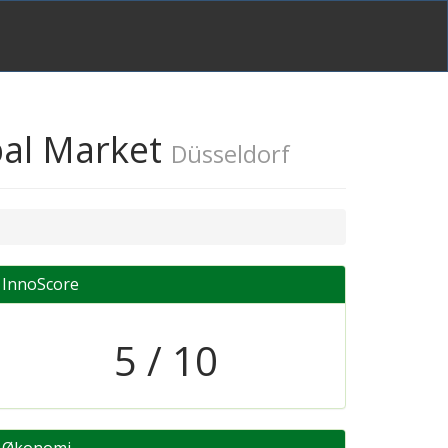
bal Market
Düsseldorf
InnoScore
5 / 10